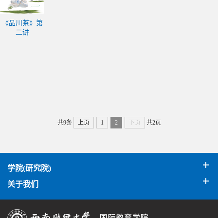
《品川茶》第
二讲
共9条
上页
1
2
下页
共2页
学院(研究院)
关于我们