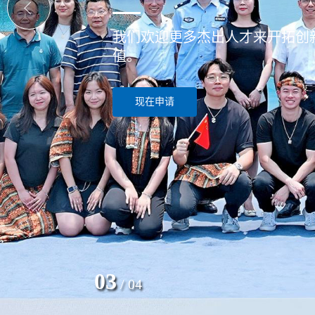
学在SWUFE - 更优质的前瞻与
更多信息
04
/
04