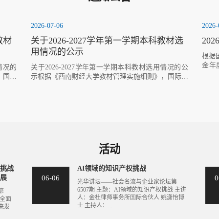
2026-07-06
2026-
教材
关于2026-2027学年第一学期本科教材选
20
用情况的公示
​根
金年
情况的
​关于2026-2027学年第一学期本科教材选用情况的公
的要
，国际
示根据《西南财经大学教材管理实施细则》，国际教
《西
选用与
育学院对2026-2027-1学期拟使用教材开展选用与审
法》
室主任
查工作。经任课教师申请，专家审查，教研室主任及
工作
，国际
分管教学负责人审核，学院院务会审议审定，国际教
年5
教学资
育学院2026-2027-1学期本科教材与主要教学资料选
异议
请向国
用情况公示如下。公示期间，如有异议，请向国际教
况，
26年
育学院反映。公示时间：2026年7月6日至202年7月8
3国际教
日联系人：马楠联系方式：028-87353263国际教育学
活动
院2026年7月6日 ...
的挑战
AI领域的知识产权挑战
发展
06-06
0
光华讲坛——社会名流与企业家论坛第
6507期 主题：AI领域的知识产权挑战 主讲
第
人：金杜律师事务所国际合伙人 姚潇怡博
安全面
士 主持人：...
来发