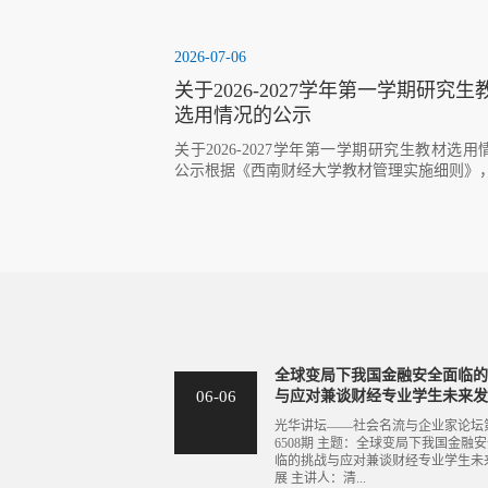
2026-07-06
关于2026-2027学年第一学期研究生
选用情况的公示
​关于2026-2027学年第一学期研究生教材选用
公示根据《西南财经大学教材管理实施细则》
教育学院对2026-2027-1学期拟使用教材开展
审查工作。经任课教师申请，专家审查，教研
及分管教学负责人审核，学院院务会审议审定
教育学院2026-2027-1学期研究生教材与主要
料选用情况公示如下。公示期间，如有异议，
际教育学院反映。公示时间：2026年7月6日至20
7月8日联系人：刘婧联系方式：028-8735326
育学院2026年7月6日 ...
全球变局下我国金融安全面临
06-06
与应对兼谈财经专业学生未来
光华讲坛——社会名流与企业家论坛
6508期 主题：全球变局下我国金融
临的挑战与应对兼谈财经专业学生未
展 主讲人：清...