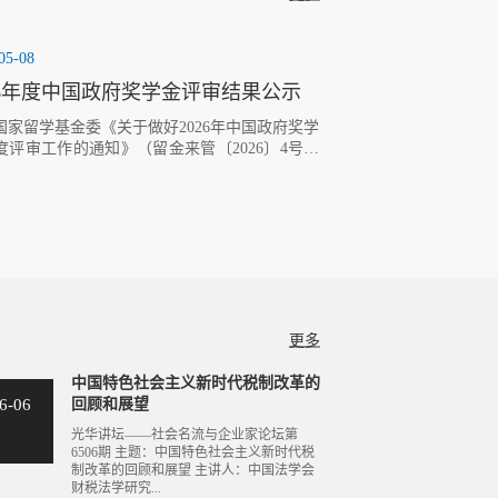
05-08
26年度中国政府奖学金评审结果公示
据国家留学基金委《关于做好2026年中国政府奖学
度评审工作的通知》（留金来管〔2026〕4号）
求，我校本着实事求是、严格要求的原则，按照
南财经大学中国政府奖学金年度评审实施办
，组织开展了2026年中国政府奖学金生年度评审
，现将年度评审结果予以公示。公示时间为2026
月8日至5月11日。公示期间，若对评审结果持有
或疑问，请以真实姓名向国际教育学院反映情
逾期不予受理。联系人：刘老师电话：028-...
更多
中国特色社会主义新时代税制改革的
6-06
回顾和展望
光华讲坛——社会名流与企业家论坛第
6506期 主题：中国特色社会主义新时代税
制改革的回顾和展望 主讲人：中国法学会
财税法学研究...