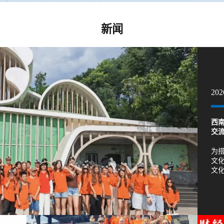
新闻
202
西
交
为
文化
文化
选·
学1
者
合
等