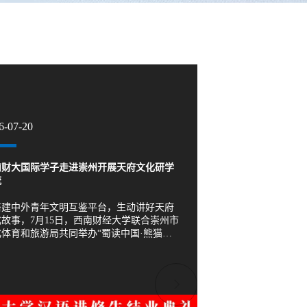
6-07-20
南财大国际学子走进崇州开展天府文化研学
流
搭建中外青年文明互鉴平台，生动讲好天府
故事，7月15日，西南财经大学联合崇州市
体育和旅游局共同举办“蜀读中国·熊猫甄
本草东方”主题研学实践活动，西南财经大
60余名暑期学校学生、带队教师与学生志愿
共同参与本次文化实践课堂。 本次研学整
熊猫生态、古镇文脉、本草养生、传统非遗
多重特色资源，打造层次丰富、沉浸式的巴