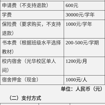
申请费（不支持退款）
600
元
学费
30000
元
/
学年
保险费（要求购买，不支持
1000
元
/
学年
退款）
书本费（根据班级水平选择
200
-
500
元
/
学期
教材）
校内宿舍（光华校区单人
1200
元
/
月
间）
宿舍押金（现金）
1000
元
/
人
单位：人民币（元）
（二）
支付方式