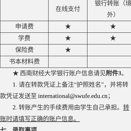
银行转账（
在线支付
外）
申请费
★
★
学费
★
★
保险费
★
书本材料费
★
西南财经大学银行账户信息请见
附件
3
。
1
.
请在转款凭证上备注“护照姓名”，并将转
款凭证发送至
international@swufe.edu.cn
；
2
.
转账产生的手续费用由学生自己承担。
转
账时请填写正确的账户信息。
七、录取事项