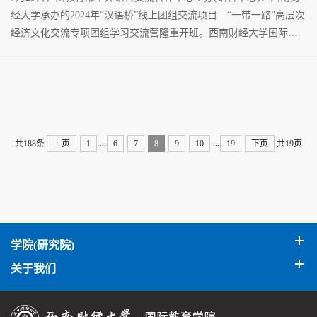
经大学承办的2024年“汉语桥”线上团组交流项目—“一带一路”高层次
经济文化交流专项团组学习交流营隆重开班。西南财经大学国际教
育学院招生办公室...
...
...
共188条
上页
1
6
7
8
9
10
19
下页
共19页
学院(研究院)
关于我们